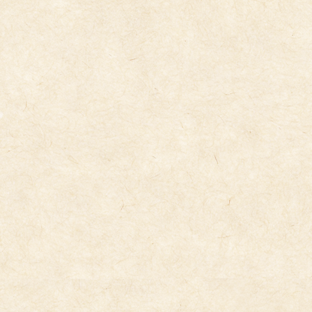
コ
ナ
ン
ビ
テ
ゲ
ン
ー
ツ
シ
へ
ョ
ス
ン
キ
に
トピックス
ッ
移
プ
動
2024年12月3日
園庭の様子