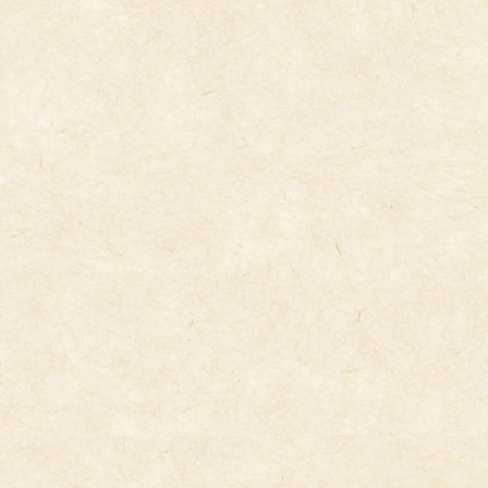
コ
ナ
ン
ビ
テ
ゲ
ン
ー
ツ
シ
へ
ョ
ス
ン
キ
に
トピックス
ッ
移
プ
動
2026年1月