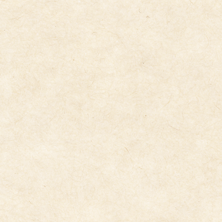
和太鼓指導５歳児
2026年1月27日
青い鳥音楽学園講師音楽指導（４、５歳児）