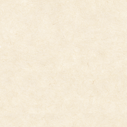
コ
ナ
ン
ビ
テ
ゲ
ン
ー
ツ
シ
へ
ョ
ス
ン
キ
に
トピックス
ッ
移
プ
動
2024年9月6日
9/6（金）
3歳児がお散歩で、虫探しに行きました。