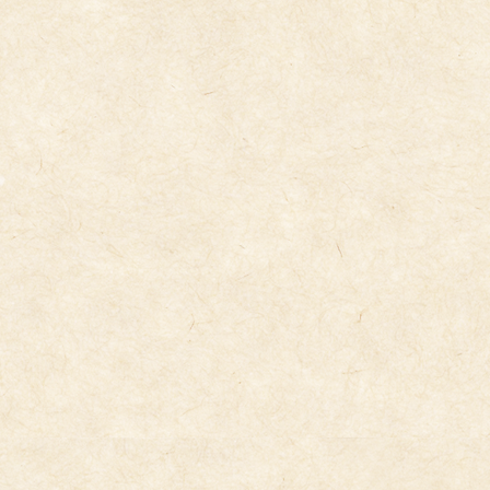
コ
ナ
ン
ビ
テ
ゲ
ン
ー
ツ
シ
へ
ョ
ス
ン
キ
に
トピックス
ッ
移
プ
動