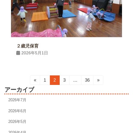
２歳児保育
2026年5月1日
投
«
固
1
固
2
固
3
…
固
36
»
定
定
定
定
稿
アーカイブ
ペ
ペ
ペ
ペ
の
ー
ー
ー
ー
2026年7月
ジ
ジ
ジ
ジ
ペ
2026年6月
ー
2026年5月
ジ
2026年4月