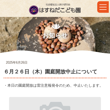
コ
ナ
ン
ビ
テ
ゲ
ン
ー
ツ
シ
へ
ョ
ス
ン
キ
に
お知らせ
ッ
移
プ
動
2025年6月26日
６月２６日（木）園庭開放中止について
・本日の園庭開放は雷注意報発令のため、中止いたします。