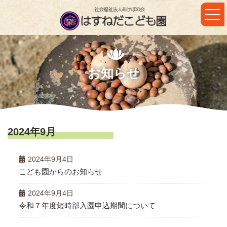
コ
ナ
ン
ビ
テ
ゲ
ン
ー
ツ
シ
へ
ョ
ス
ン
キ
に
お知らせ
ッ
移
プ
動
2024年9月
2024年9月4日
こども園からのお知らせ
2024年9月4日
令和７年度短時部入園申込期間について