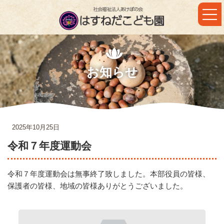
コ
ナ
ン
ビ
テ
ゲ
ン
ー
ツ
シ
へ
ョ
ス
ン
キ
に
お知らせ
ッ
移
プ
動
2025年10月25日
令和７年度運動会
令和７年度運動会は無事終了致しました。本部役員の皆様、
保護者の皆様、地域の皆様ありがとうございました。