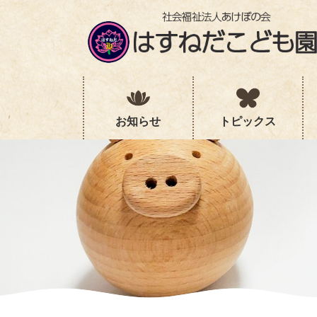
コ
ナ
ン
ビ
テ
ゲ
ン
ー
ツ
シ
へ
ョ
ス
ン
キ
に
お知らせ
トピックス
ッ
移
プ
動