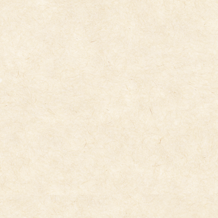
コ
ナ
ン
ビ
テ
ゲ
ン
ー
ツ
シ
へ
ョ
ス
ン
キ
に
トピックス
ッ
移
プ
動
2025年3月6日
フレンズ体育指導４歳児りすぺんぎん