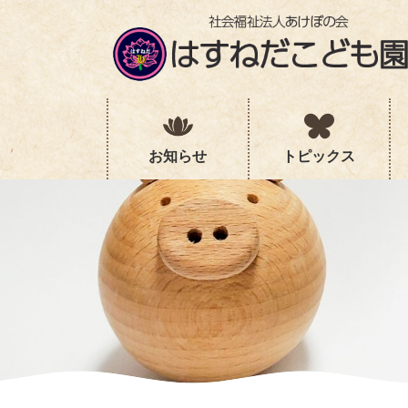
コ
ナ
ン
ビ
テ
ゲ
ン
ー
ツ
シ
へ
ョ
ス
ン
キ
に
お知らせ
トピックス
ッ
移
プ
動