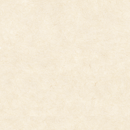
コ
ナ
ン
ビ
テ
ゲ
ン
ー
ツ
シ
へ
ョ
ス
ン
キ
に
トピックス
ッ
移
プ
動
2025年10月31日
４歳児しがモック