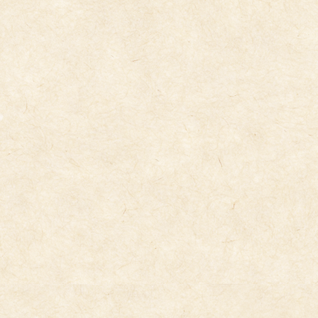
コ
ナ
ン
ビ
テ
ゲ
ン
ー
ツ
シ
へ
ョ
ス
ン
キ
に
トピックス
ッ
移
プ
動
2025年10月3日
５・５交流（芋掘り）