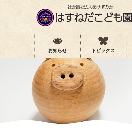
コ
ナ
ン
ビ
テ
ゲ
ン
ー
ツ
シ
へ
ョ
ス
ン
キ
に
お知らせ
トピックス
ッ
移
プ
動