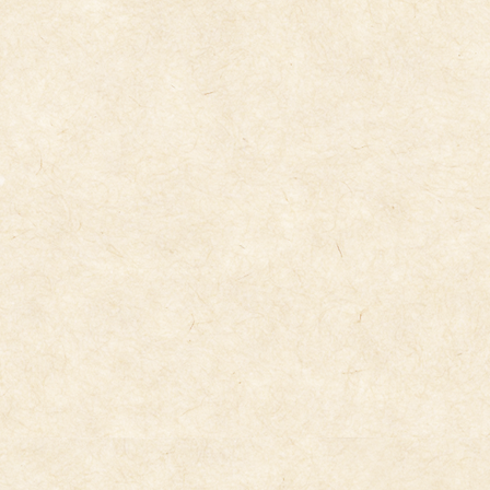
コ
ナ
ン
ビ
テ
ゲ
ン
ー
ツ
シ
へ
ョ
ス
ン
キ
に
今日の給食
ッ
移
プ
動
2024年7月29日
7/29(月）