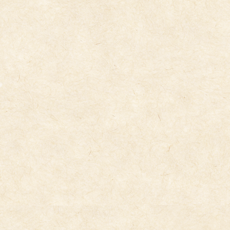
コ
ナ
ン
ビ
テ
ゲ
ン
ー
ツ
シ
へ
ョ
ス
ン
キ
に
今日の給食
ッ
移
プ
動
2024年7月23日
7/23(火）