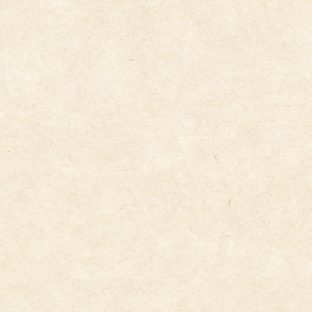
コ
ナ
ン
ビ
テ
ゲ
ン
ー
ツ
シ
へ
ョ
ス
ン
キ
に
今日の給食
ッ
移
プ
動
2025年7月10日
7/10（木）