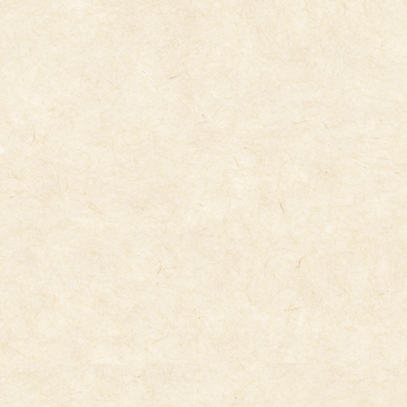
コ
ナ
ン
ビ
テ
ゲ
ン
ー
ツ
シ
へ
ョ
ス
ン
キ
に
今日の給食
ッ
移
プ
動
2026年6月5日
6/5（金）