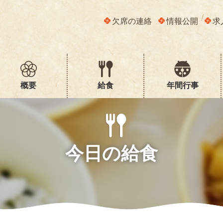
欠席の連絡
情報公開
求
概要
給食
年間行事
今日の給食