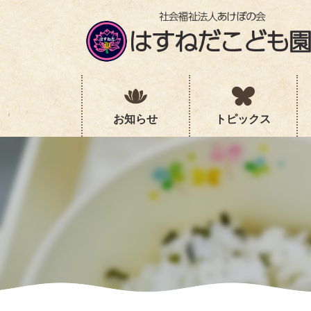
コ
ナ
ン
ビ
テ
ゲ
ン
ー
ツ
シ
へ
ョ
ス
ン
キ
に
お知らせ
トピックス
ッ
移
プ
動