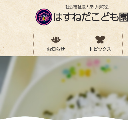
コ
ナ
ン
ビ
テ
ゲ
ン
ー
ツ
シ
へ
ョ
ス
ン
キ
に
お知らせ
トピックス
ッ
移
プ
動