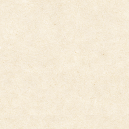
コ
ナ
ン
ビ
テ
ゲ
ン
ー
ツ
シ
へ
ョ
ス
ン
キ
に
今日の給食
ッ
移
プ
動
2026年6月16日
6/16(火）