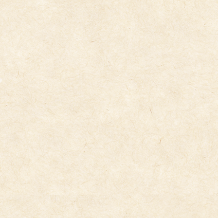
コ
ナ
ン
ビ
テ
ゲ
ン
ー
ツ
シ
へ
ョ
ス
ン
キ
に
今日の給食
ッ
移
プ
動
2026年5月12日
5/12(火）