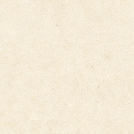
コ
ナ
ン
ビ
テ
ゲ
ン
ー
ツ
シ
へ
ョ
ス
ン
キ
に
今日の給食
ッ
移
プ
動
2025年2月14日
2/14（金）