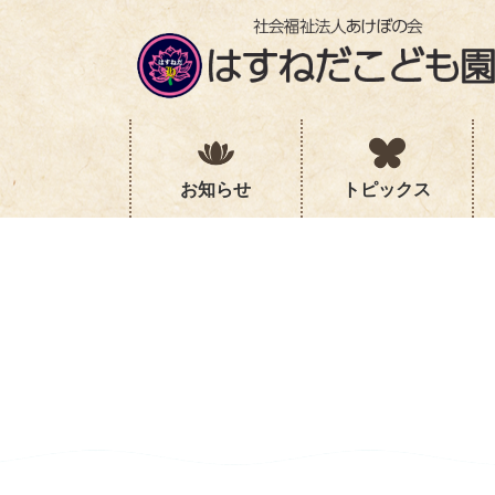
コ
ナ
ン
ビ
テ
ゲ
ン
ー
ツ
シ
へ
ョ
ス
ン
キ
に
お知らせ
トピックス
ッ
移
プ
動