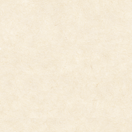
コ
ナ
ン
ビ
テ
ゲ
ン
ー
ツ
シ
へ
ョ
ス
ン
キ
に
今日の給食
ッ
移
プ
動
2024年12月24日
12/24(火）
12/24（火）の給食です。