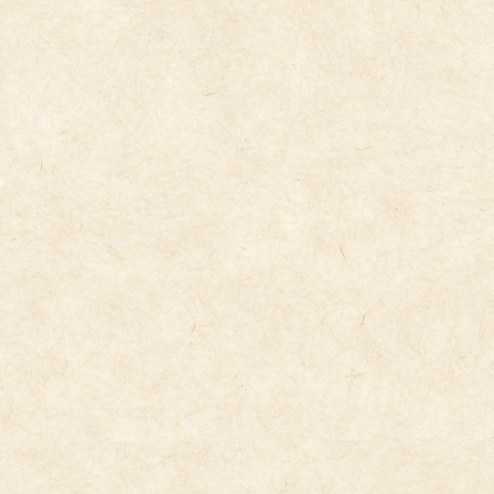
コ
ナ
ン
ビ
テ
ゲ
ン
ー
ツ
シ
へ
ョ
ス
ン
キ
に
今日の給食
ッ
移
プ
動
2024年11月8日
11/8(金）
11/8（金）の給食です。