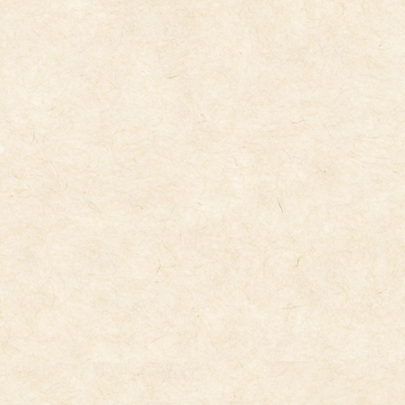
コ
ナ
ン
ビ
テ
ゲ
ン
ー
ツ
シ
へ
ョ
ス
ン
キ
に
今日の給食
ッ
移
プ
動
2024年11月19日
11/19(火）
11/19（火）の給食です。