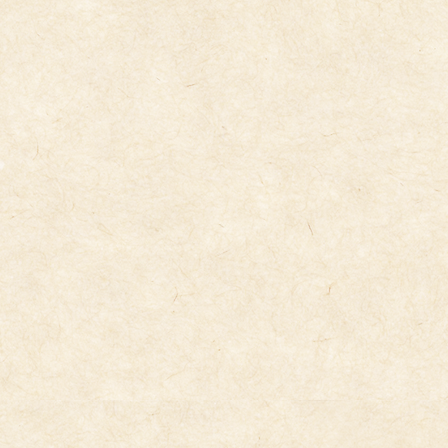
コ
ナ
ン
ビ
テ
ゲ
ン
ー
ツ
シ
へ
ョ
ス
ン
キ
に
今日の給食
ッ
移
プ
動
2025年10月28日
10/28(火)