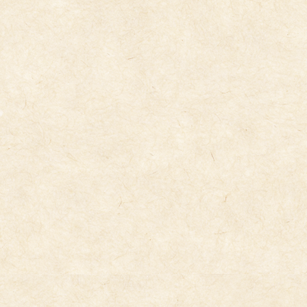
コ
ナ
ン
ビ
テ
ゲ
ン
ー
ツ
シ
へ
ョ
ス
ン
キ
に
今日の給食
ッ
移
プ
動
2026年1月9日
1/9(金）