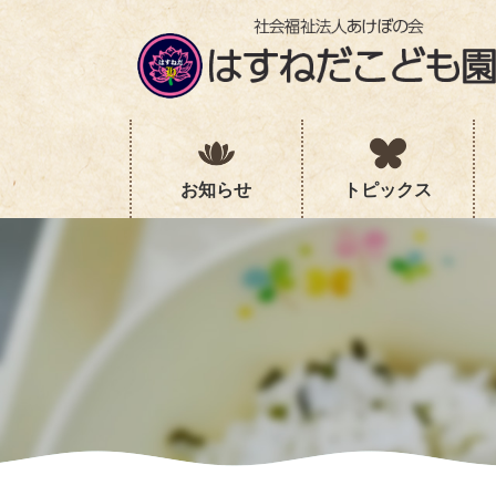
コ
ナ
ン
ビ
テ
ゲ
ン
ー
ツ
シ
へ
ョ
ス
ン
キ
に
お知らせ
トピックス
ッ
移
プ
動